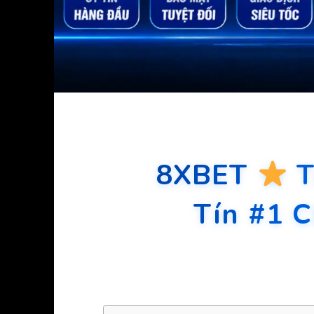
8XBET
T
Tín #1 