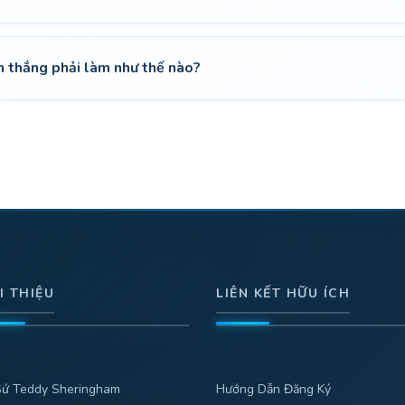
n thắng phải làm như thế nào?
I THIỆU
LIÊN KẾT HỮU ÍCH
Sứ Teddy Sheringham
Hướng Dẫn Đăng Ký