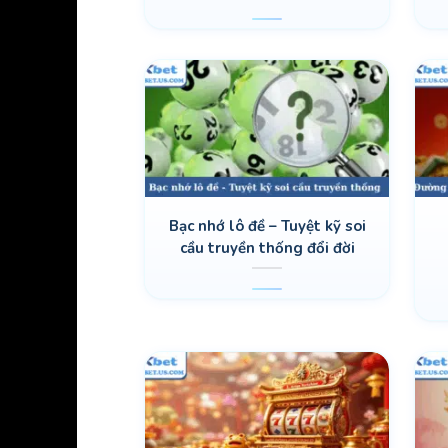
Hướng dẫn nạp/rút tiền 8XBET nhanh 
Phương thức nạp tiền
Phương thức rút tiền
Tải App 8XBET cho Android & iOS
Đánh giá thực tế từ hội viên 8XBET
FAQ – Giải đáp 10 câu hỏi thường gặ
1. 8XBET có lừa đảo không?
2. Chơi 8XBET tại Việt Nam có bị xử 
3. Mỗi người được mở bao nhiêu tài
4. Vì sao link 8XBET hay bị chặn?
5. Nạp tiền 8XBET không nhận được
Bạc nhớ lô đề – Tuyệt kỹ soi
6. Rút tiền 8XBET mất bao lâu?
cầu truyền thống đổi đời
7. 8XBET có yêu cầu xác minh CCCD
8. Có thể đổi tên đăng nhập 8XBET 
9. Khuyến mãi 8XBET có điều kiện v
10. App 8XBET có chiếm dụng dữ li
Kết luận – 8XBET là sự lựa chọn xứn
8XBET
là nhà cái cá cược trực tuyến hàn
game lớn. Được cấp phép hợp pháp bởi 4
không gian cá cược an toàn tuyệt đối vớ