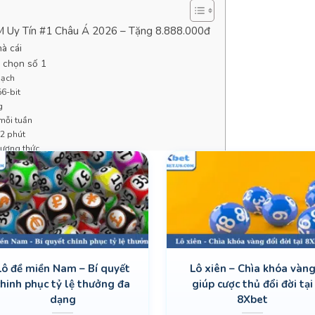
 Uy Tín #1 Châu Á 2026 – Tặng 8.888.000đ
à cái
a chọn số 1
bạch
6-bit
g
mỗi tuần
 2 phút
phương thức
BET
 – Niềm tự hào của 8XBET
 bài đẳng cấp
 đầu khu vực
cao thủ
Lô đề miền Nam – Bí quyết
Lô xiên – Chìa khóa vàn
ng
chinh phục tỷ lệ thưởng đa
giúp cược thủ đổi đời tại
hất
dạng
8Xbet
ong 60 giây