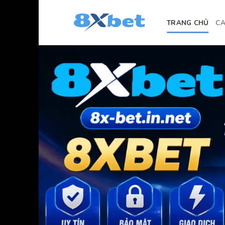
TRANG CHỦ
CA